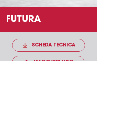
FUTURA
SCHEDA TECNICA
MAGGIORI INFO
Viale della Calabria SNC
Cropalati (CS)
0983/500191
-
3896111406
info@citrea.it
pelletestufecitrea@pec.it
P.IVA
03633840784
Informativa sulla privacy
Informativa sui cookie
Domande Frequenti (FAQ)