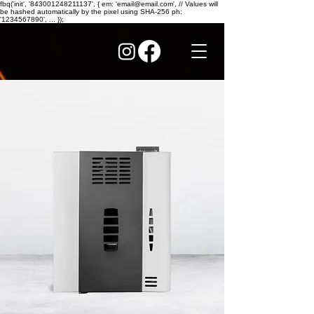
fbq('init', '843001248211137', { em: 'email@email.com', // Values will
be hashed automatically by the pixel using SHA-256 ph:
'1234567890', ... });